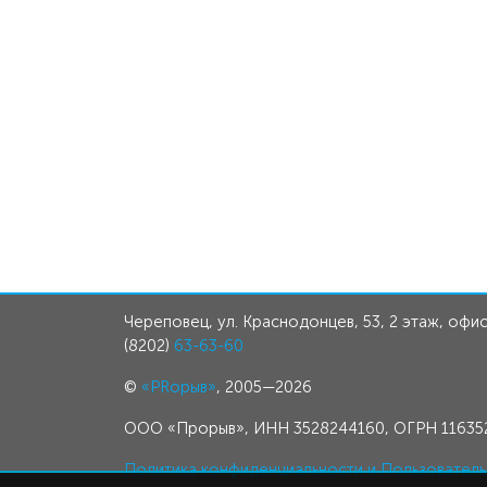
Череповец, ул. Краснодонцев, 53, 2 этаж, офис
(8202)
63-63-60
©
«PRорыв»
, 2005—2026
ООО «Прорыв», ИНН 3528244160, ОГРН 11635
Политика конфиденциальности и Пользовател