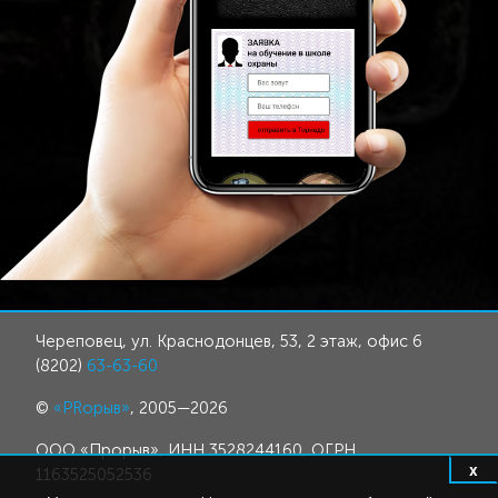
Череповец, ул. Краснодонцев, 53, 2 этаж, офис 6
(8202)
63-63-60
©
«PRорыв»
, 2005—2026
ООО «Прорыв», ИНН 3528244160, ОГРН
x
1163525052536