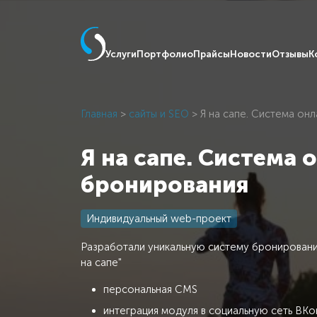
Услуги
Портфолио
Прайсы
Новости
Отзывы
К
Главная
>
сайты и SEO
> Я на сапе. Система он
Я на сапе. Система 
бронирования
Индивидуальный web-проект
Разработали уникальную систему бронировани
на сапе"
персональная CMS
интеграция модуля в социальную сеть ВК