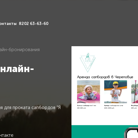
онтакты
8202 63-63-60
лайн-бронирования
онлайн-
я для проката сапбордов "Я
онтакте