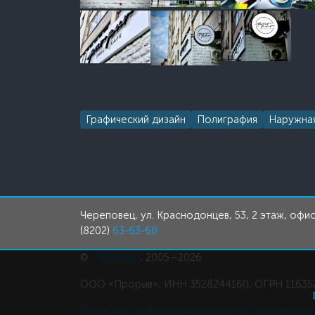
Графический дизайн
Полиграфия
Наружна
Череповец, ул. Краснодонцев, 53, 2 этаж, офис
(8202)
63-63-60
©
«PRорыв»
, 2005—2026
ООО «Прорыв», ИНН 3528244160, ОГРН 11635
Политика конфиденциальности и Пользовател