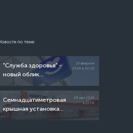
Новости по теме:
25 февраля
"Служба здоровья" -
2026 в 20:20
новый облик
российской системы
здравоохранения
28 мая 2025
Семнадцатиметровая
в 13:58
крышная установка
нашего производства
украшает здание