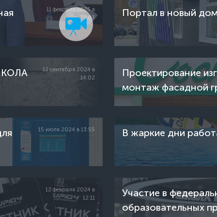
11 февраля 2025 в
ная
Портал в новый до
12:03
на
стей в
12 сентября 2024 в
 ШКОЛА
Проектирование изг
14:02
монтаж фасадной г
отдыха Сосновка Ф
15 июля 2024 в 13:55
для
В жаркие дни работ
12 февраля 2024 в
Участие в федераль
12:11
образовательных пр