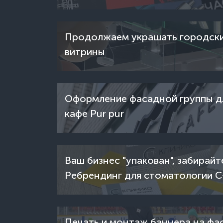
Продолжаем украшать городск
витрины
Оформление фасадной группы д
кафе Pur pur
Ваш бизнес "упакован", забирайт
Ребрендинг для стоматологии С
Клиника.
Печать и монтаж баннера на фа