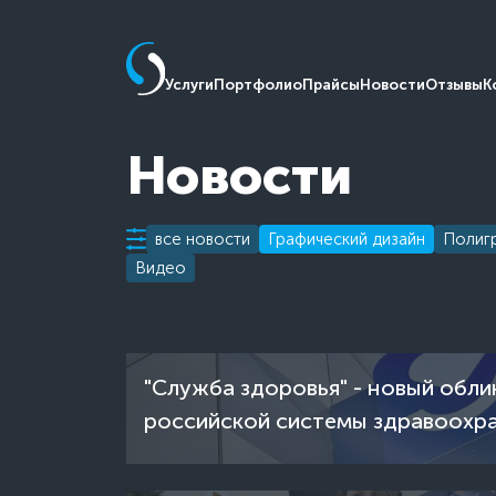
Услуги
Портфолио
Прайсы
Новости
Отзывы
К
Новости
все новости
Графический дизайн
Полиг
Видео
"Служба здоровья" - новый обли
российской системы здравоохр