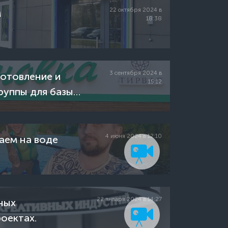
22 октября 2024 в
м
18:38
3 сентября 2024 в
отовление и
15:12
руппы для базы
осАгро
4 июня 2024 в 12:10
аем на воде
22 января 2024 в 14:27
ных
оектах.