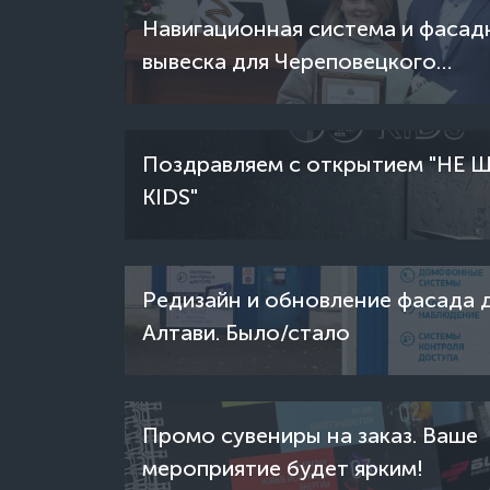
Навигационная система и фасад
вывеска для Череповецкого
молодежного центра. И еще од
благодарность от городских вла
копилку
Поздравляем с открытием "НЕ
KIDS"
Редизайн и обновление фасада 
Алтави. Было/стало
Промо сувениры на заказ. Ваше
мероприятие будет ярким!