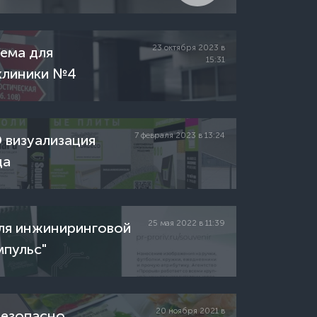
23 октября 2023 в
ема для
15:31
клиники №4
7 февраля 2023 в 13:24
 визуализация
да
25 мая 2022 в 11:39
ля инжиниринговой
мпульс"
20 ноября 2021 в
Безопасно,