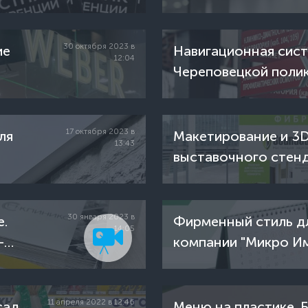
30 октября 2023 в
ие
Навигационная сист
12:04
Череповецкой поли
17 октября 2023 в
ля
Макетирование и 3D
13:43
выставочного стен
30 января 2023 в
е.
Фирменный стиль д
14:05
-
компании "Микро И
11 апреля 2022 в 12:46
сад
Меню на пластике. 