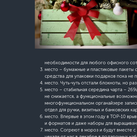
необходимости для любого офисного сотру
место – бумажные и пластиковые пакеты 
средства для упаковки подарков пока не 
место. Чуть-чуть отстали блокноты, но ра
место – стабильная середина чарта – 269
не снижается, а функциональные возможн
многофункциональном органайзере запис
отдел для ручки, визитных и банковских ка
место. Впервые в этом году в ТОР-10 врыв
и форматов и даже наборы для выращивани
место. Согреют в мороз и будут вместе с 
уехали от нас в декабре в подарочных наб