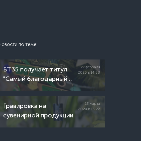
Новости по теме:
27 февраля
БТ35 получает титул
2025 в 14:58
"Самый благодарный
клиент 2024 года"
13 марта
Гравировка на
2024 в 15:22
сувенирной продукции.