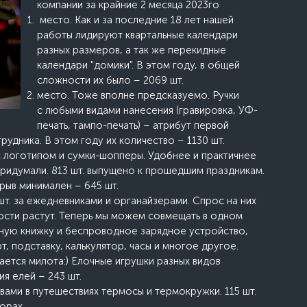
компании за крайние 2 месяца 2023го
место. Как и за последние 18 лет нашей
работы лидируют квартальные календари
разных размеров, а так же перекидные
календари "домики". В этом году, в общей
сложности их было – 2069 шт.
место. Тоже вполне предсказуемо. Ручки
с любыми видами нанесения (гравировка, УФ-
печать, тампо-печать) – атрибут первой
дника. В этом году их количество – 1130 шт.
с логотипом и сумки-шопперы. Удобнее и практичнее
придумали. 813 шт. выпущено к прошедшим праздникам.
зрыв минимален – 645 шт.
шт. за ежедневниками и органайзерами. Спрос на них
ости растут. Теперь мы можем совмещать в одном
ную книжку и беспроводное зарядное устройство,
рт, подставку, калькулятор, часы и многое другое.
ается милота:) Елочные игрушки разных видов
я елей – 243 шт.
вами в путешествиях термосы и термокружки. 115 шт.
орах.