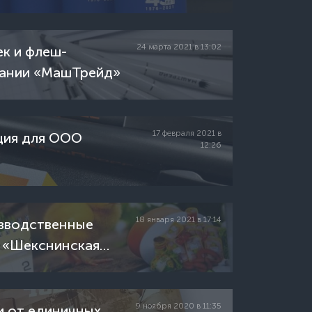
24 марта 2021 в 13:02
к и флеш-
пании «МашТрейд»
17 февраля 2021 в
ция для ООО
12:26
18 января 2021 в 17:14
изводственные
 «Шекснинская
9 ноября 2020 в 11:35
и от единичных