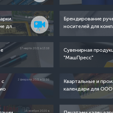
8 декабря 2021 в
арки.
Брендирование руче
13:02
ие для
носителей для ком
17 марта 2021 в 13:18
ые
Сувенирная продук
»
"МашПресс"
2 февраля 2021 в 11:38
 с
Квартальные и про
дио
календари для OOO
птицефабрика»
16 ноября 2020 в
пании
Печатаем календар