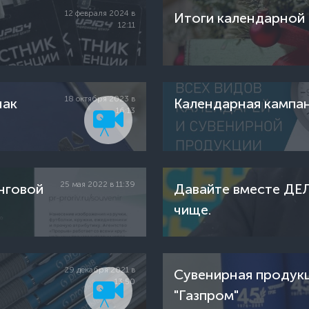
12 февраля 2024 в
Итоги календарной 
12:11
18 октября 2023 в
нак
Календарная кампан
16:13
25 мая 2022 в 11:39
нговой
Давайте вместе ДЕ
чище.
29 декабря 2021 в
Сувенирная продук
13:50
"Газпром"