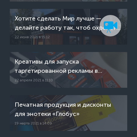
Хотите сделать Мир лучше —
делайте работу так, чтоб охренеть
от процесса и наслаждаться
22 июня 2021 в 15:12
результатами своего труда.
Креативы для запуска
таргетированной рекламы в
социальных сетях и поиске
22 апреля 2021 в 11:10
Печатная продукция и дисконты
для энотеки «Глобус»
19 марта 2021 в 14:09