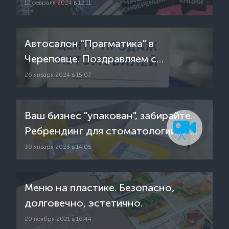
12 февраля 2024 в 12:11
Автосалон "Прагматика" в
Череповце. Поздравляем с
открытием!
26 января 2024 в 15:07
Ваш бизнес "упакован", забирайте.
Ребрендинг для стоматологии С-
Клиника.
30 января 2023 в 14:05
Меню на пластике. Безопасно,
долговечно, эстетично.
20 ноября 2021 в 16:44