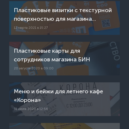
Пластиковые визитки с текстурной
поверхностью для магазина
спецодежды ООО "БиН"
12 марта 2021 в 15:27
Пластиковые карты для
сотрудников магазина БИН
20 августа 2020 в 09:00
Меню и бейжи для летнего кафе
«Корона»
31 июля 2020 в 12:56