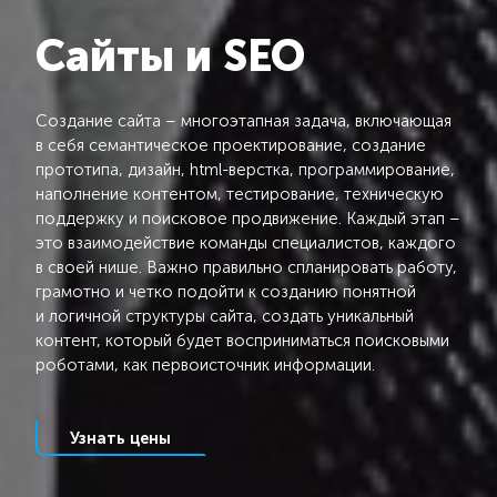
Сайты и SEO
Создание сайта – многоэтапная задача, включающая
в себя семантическое проектирование, создание
прототипа, дизайн, html-верстка, программирование,
наполнение контентом, тестирование, техническую
поддержку и поисковое продвижение. Каждый этап –
это взаимодействие команды специалистов, каждого
в своей нише. Важно правильно спланировать работу,
грамотно и четко подойти к созданию понятной
и логичной структуры сайта, создать уникальный
контент, который будет восприниматься поисковыми
роботами, как первоисточник информации.
Узнать цены