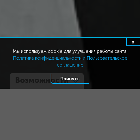
x
Мы используем cookie для улучшения работы сайта.
Политика конфиденциальности и Пользовательское
соглашение
Возможности
Принять
Информационный портал или
продающая страница
Четко сформулируйте для себя цели, которые Вы
преследуете, заказывая у нас ваш будущий сайт.